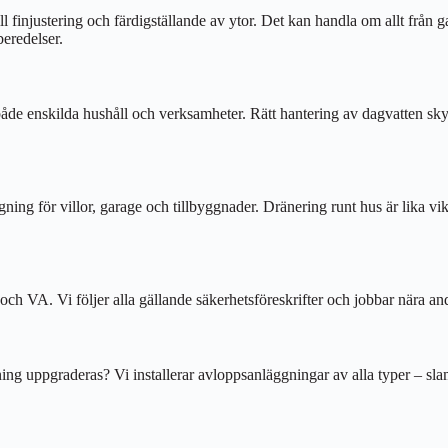
l finjustering och färdigställande av ytor. Det kan handla om allt från g
eredelser.
 både enskilda hushåll och verksamheter. Rätt hantering av dagvatten sk
g för villor, garage och tillbyggnader. Dränering runt hus är lika viktigt
och VA. Vi följer alla gällande säkerhetsföreskrifter och jobbar nära andr
ing uppgraderas? Vi installerar avloppsanläggningar av alla typer – sla