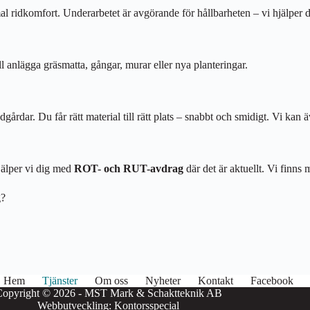
 ridkomfort. Underarbetet är avgörande för hållbarheten – vi hjälper di
ll anlägga gräsmatta, gångar, murar eller nya planteringar.
dar. Du får rätt material till rätt plats – snabbt och smidigt. Vi kan även
hjälper vi dig med
ROT- och RUT-avdrag
där det är aktuellt. Vi finns 
g?
Hem
Tjänster
Om oss
Nyheter
Kontakt
Facebook
Copyright © 2026 - MST Mark & Schaktteknik AB
Webbutveckling:
Kontorsspecial